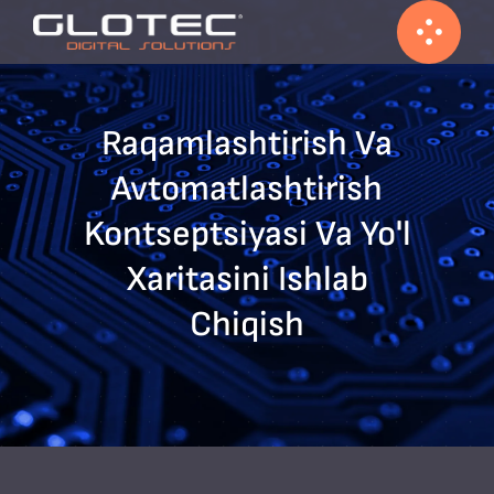
Skip
to
content
Raqamlashtirish Va
Avtomatlashtirish
Kontseptsiyasi Va Yo'l
Xaritasini Ishlab
Chiqish