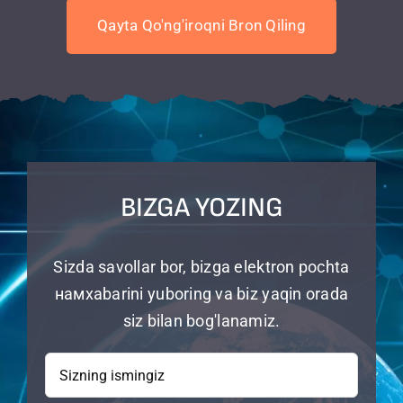
Qayta Qo'ng'iroqni Bron Qiling
BIZGA YOZING
Sizda savollar bor, bizga elektron pochta
намxabarini yuboring va biz yaqin orada
siz bilan bog'lanamiz.